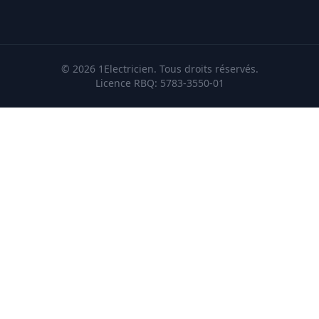
©
2026
1Electricien.
Tous droits réservés
.
Licence RBQ
: 5783-3550-01