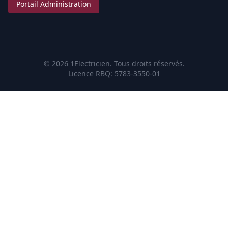
Portail Administration
©
2026
1Electricien.
Tous droits réservés
.
Licence RBQ
: 5783-3550-01