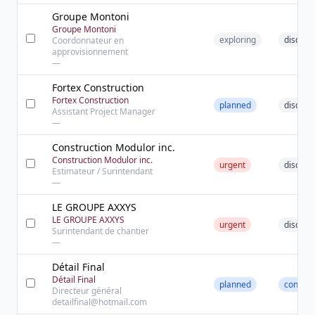
Groupe Montoni
Groupe Montoni
exploring
discove
Coordonnateur en
approvisionnement
—
Fortex Construction
Fortex Construction
planned
discove
Assistant Project Manager
—
Construction Modulor inc.
Construction Modulor inc.
urgent
discove
Estimateur / Surintendant
—
LE GROUPE AXXYS
LE GROUPE AXXYS
urgent
discove
Surintendant de chantier
—
Détail Final
Détail Final
planned
contact
Directeur général
detailfinal@hotmail.com