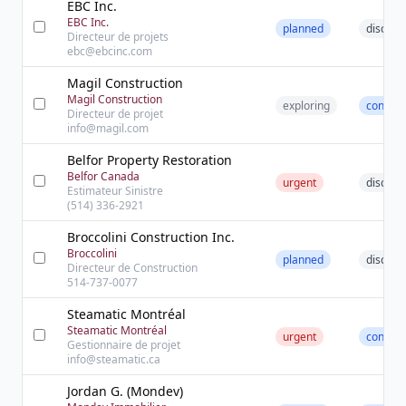
EBC Inc.
EBC Inc.
planned
discove
Directeur de projets
ebc@ebcinc.com
Magil Construction
Magil Construction
exploring
contact
Directeur de projet
info@magil.com
Belfor Property Restoration
Belfor Canada
urgent
discove
Estimateur Sinistre
(514) 336-2921
Broccolini Construction Inc.
Broccolini
planned
discove
Directeur de Construction
514-737-0077
Steamatic Montréal
Steamatic Montréal
urgent
contact
Gestionnaire de projet
info@steamatic.ca
Jordan G. (Mondev)