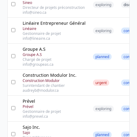
Sineo
exploring
discove
Directeur de projets préconstruction
info@sineo.ca
Linéaire Entrepreneur Général
Linéaire
exploring
contact
Gestionnaire de projet
info@lineaire.ca
Groupe A.S
Groupe A.S
planned
contact
Chargé de projet
info@groupeas.ca
Construction Modulor Inc.
Construction Modulor
urgent
contact
Surintendant de chantier
audreyb@modulor.ca
Prével
Prével
exploring
contact
Gestionnaire de projet
info@prevel.ca
Sajo Inc.
Sajo
planned
contact