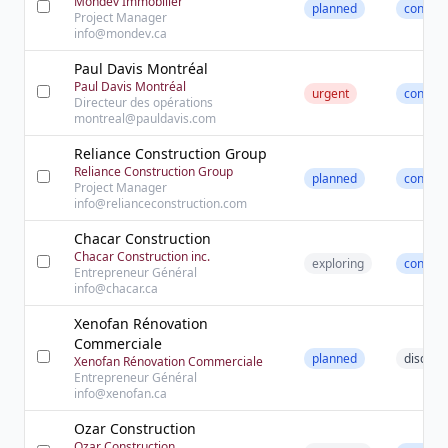
Mondev Immobilier
planned
contact
Project Manager
info@mondev.ca
Paul Davis Montréal
Paul Davis Montréal
urgent
contact
Directeur des opérations
montreal@pauldavis.com
Reliance Construction Group
Reliance Construction Group
planned
contact
Project Manager
info@relianceconstruction.com
Chacar Construction
Chacar Construction inc.
exploring
contact
Entrepreneur Général
info@chacar.ca
Xenofan Rénovation
Commerciale
planned
discove
Xenofan Rénovation Commerciale
Entrepreneur Général
info@xenofan.ca
Ozar Construction
Ozar Construction