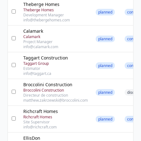
Theberge Homes
Theberge Homes
planned
contact
Development Manager
info@thebergehomes.com
Calamark
Calamark
planned
contact
Project Manager
info@calamark.com
Taggart Construction
Taggart Group
planned
contact
Estimator
info@taggart.ca
Broccolini Construction
Broccolini Construction
planned
discove
Directeur de construction
matthew.zakrzewski@broccolini.com
Richcraft Homes
Richcraft Homes
planned
contact
Site Supervisor
info@richcraft.com
EllisDon