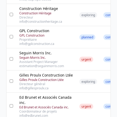
Construction Héritage
Construction Héritage
exploring
contact
Directeur
info@constructionheritage.ca
GPL Construction
GPL Construction
planned
contact
Propriétaire
info@gplconstruction.ca
Seguin Morris Inc.
Seguin Morris Inc.
urgent
contact
Assistant Project Manager
estimation@seguinmorris.com
Gilles Proulx Construction Ltée
Gilles Proulx Construction Ltée
exploring
contact
Directeur général
info@gillesproulx.ca
Ed Brunet et Associés Canada
inc.
urgent
contact
Ed Brunet et Associés Canada inc.
Coordonnateur de projets
info@edbrunet.com