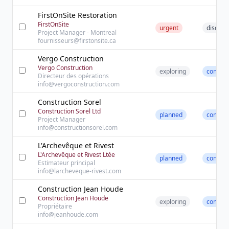
FirstOnSite Restoration
FirstOnSite
urgent
discove
Project Manager - Montreal
fournisseurs@firstonsite.ca
Vergo Construction
Vergo Construction
exploring
contact
Directeur des opérations
info@vergoconstruction.com
Construction Sorel
Construction Sorel Ltd
planned
contact
Project Manager
info@constructionsorel.com
L'Archevêque et Rivest
L'Archevêque et Rivest Ltée
planned
contact
Estimateur principal
info@larcheveque-rivest.com
Construction Jean Houde
Construction Jean Houde
exploring
contact
Propriétaire
info@jeanhoude.com