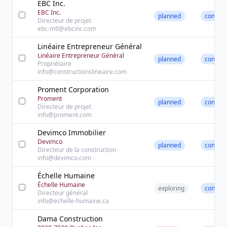
EBC Inc.
EBC Inc.
planned
contact
Directeur de projet
ebc-mtl@ebcinc.com
Linéaire Entrepreneur Général
Linéaire Entrepreneur Général
planned
contact
Propriétaire
info@constructionslineaire.com
Proment Corporation
Proment
planned
contact
Directeur de projet
info@proment.com
Devimco Immobilier
Devimco
planned
contact
Directeur de la construction
info@devimco.com
Échelle Humaine
Échelle Humaine
exploring
contact
Directeur général
info@echelle-humaine.ca
Dama Construction