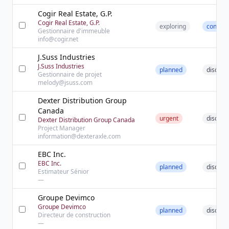
Cogir Real Estate, G.P.
Cogir Real Estate, G.P.
exploring
contact
Gestionnaire d'immeuble
info@cogir.net
J.Suss Industries
J.Suss Industries
planned
discove
Gestionnaire de projet
melody@jsuss.com
Dexter Distribution Group
Canada
urgent
discove
Dexter Distribution Group Canada
Project Manager
information@dexteraxle.com
EBC Inc.
EBC Inc.
planned
discove
Estimateur Sénior
—
Groupe Devimco
Groupe Devimco
planned
discove
Directeur de construction
—