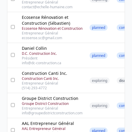
Entrepreneur Général
contact@echelle-humaine.com
Ecosense Rénovation et
Construction (Sébastien)
planned
contact
Ecosense Rénovation et Construction
Entrepreneur Général
ecosense.sc@gmail.com
Daniel Collin
D.C. Construction Inc.
planned
contact
Président
info@dc-construction.ca
Construction Canti Inc.
Construction Canti Inc.
exploring
discove
Entrepreneur Général
(514) 293-4772
Groupe District Construction
Groupe District Construction
exploring
contact
Entrepreneur Général
info@groupedistrictconstruction.com
AAL Entrepreneur Général
AAL Entrepreneur Général
planned
contact