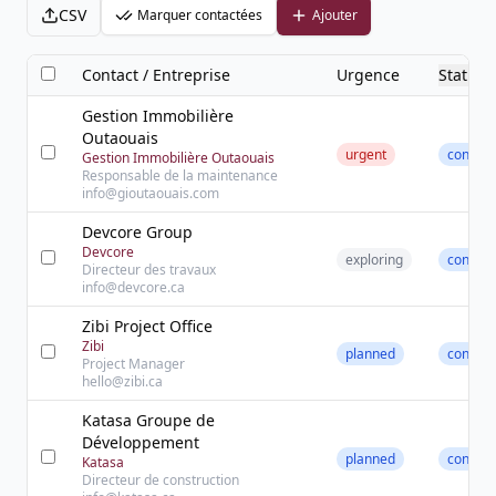
CSV
Marquer contactées
Ajouter
Contact / Entreprise
Urgence
Statut
Gestion Immobilière
Outaouais
urgent
contact
Gestion Immobilière Outaouais
Responsable de la maintenance
info@gioutaouais.com
Devcore Group
Devcore
exploring
contact
Directeur des travaux
info@devcore.ca
Zibi Project Office
Zibi
planned
contact
Project Manager
hello@zibi.ca
Katasa Groupe de
Développement
planned
contact
Katasa
Directeur de construction