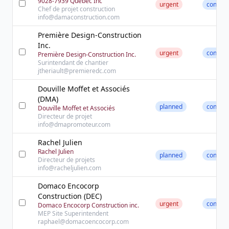
9028-7939 Quebec Inc
urgent
contact
Chef de projet construction
info@damaconstruction.com
Première Design-Construction
Inc.
urgent
contact
Première Design-Construction Inc.
Surintendant de chantier
jtheriault@premieredc.com
Douville Moffet et Associés
(DMA)
planned
contact
Douville Moffet et Associés
Directeur de projet
info@dmapromoteur.com
Rachel Julien
Rachel Julien
planned
contact
Directeur de projets
info@racheljulien.com
Domaco Encocorp
Construction (DEC)
urgent
contact
Domaco Encocorp Construction inc.
MEP Site Superintendent
raphael@domacoencocorp.com