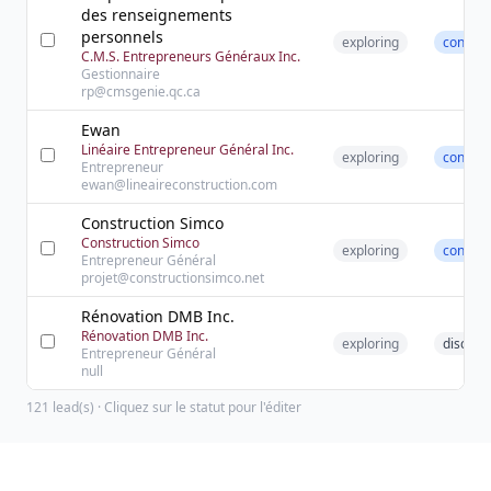
des renseignements
personnels
exploring
contact
C.M.S. Entrepreneurs Généraux Inc.
Gestionnaire
rp@cmsgenie.qc.ca
Ewan
Linéaire Entrepreneur Général Inc.
exploring
contact
Entrepreneur
ewan@lineaireconstruction.com
Construction Simco
Construction Simco
exploring
contact
Entrepreneur Général
projet@constructionsimco.net
Rénovation DMB Inc.
Rénovation DMB Inc.
exploring
discove
Entrepreneur Général
null
121
lead(s) · Cliquez sur le statut pour l'éditer