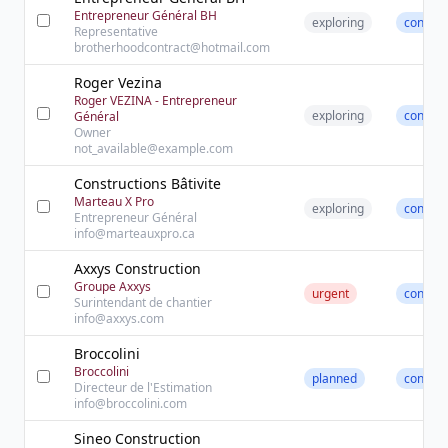
Entrepreneur Général BH
exploring
contact
Representative
brotherhoodcontract@hotmail.com
Roger Vezina
Roger VEZINA - Entrepreneur
exploring
contact
Général
Owner
not_available@example.com
Constructions Bâtivite
Marteau X Pro
exploring
contact
Entrepreneur Général
info@marteauxpro.ca
Axxys Construction
Groupe Axxys
urgent
contact
Surintendant de chantier
info@axxys.com
Broccolini
Broccolini
planned
contact
Directeur de l'Estimation
info@broccolini.com
Sineo Construction