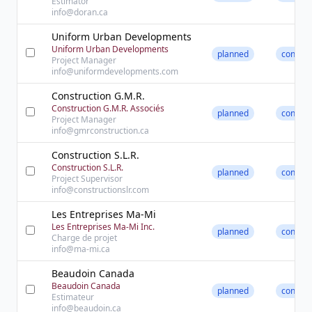
Estimator
info@doran.ca
Uniform Urban Developments
Uniform Urban Developments
planned
contact
Project Manager
info@uniformdevelopments.com
Construction G.M.R.
Construction G.M.R. Associés
planned
contact
Project Manager
info@gmrconstruction.ca
Construction S.L.R.
Construction S.L.R.
planned
contact
Project Supervisor
info@constructionslr.com
Les Entreprises Ma-Mi
Les Entreprises Ma-Mi Inc.
planned
contact
Charge de projet
info@ma-mi.ca
Beaudoin Canada
Beaudoin Canada
planned
contact
Estimateur
info@beaudoin.ca