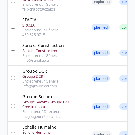
exploring
contact
Entrepreneur Général
felixchabot@ozar.ca
SPACIA
SPACIA
planned
convert
Entrepreneur Général
450 625 0715
Sanaka Construction
Sanaka Construction
planned
contact
Entrepreneur Général
info@sanaka.ca
Groupe DCR
Groupe DCR
planned
contact
Entrepreneur Général
info@groupedcr.com
Groupe Socam
Groupe Socam (Groupe CAC
planned
contact
Construction)
Estimateur / Directeur
mcgougeon@socam.ca
Échelle Humaine
Échelle Humaine
exploring
contact