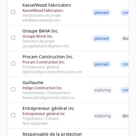
KasselWood Fabricators
KasselWood Fabricators
planned
contact
Gestionnaire de projet
info@kasselwood.com
Groupe BAHA Inc.
Groupe BAHA Inc.
planned
discove
Directeur de projet
groupebahainc@gmail.com
Procam Construction Inc.
Procam Construction Inc.
planned
contact
Entrepreneur général
dgelinas@procamconstruction.com
Guillaume
Indigo Construction Inc.
exploring
contact
Gestionnaire / Entrepreneur
bureau@indigoconstruction.ca
Entrepreneur général inc
Entrepreneur général inc
exploring
discove
Propriétaire / Contact
Non disponible
Responsable de la protection