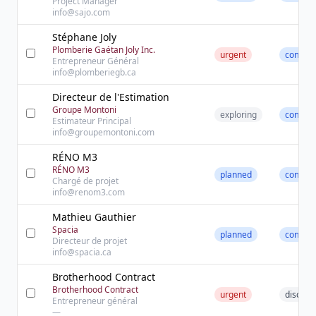
Project Manager
info@sajo.com
Stéphane Joly
Plomberie Gaétan Joly Inc.
urgent
contact
Entrepreneur Général
info@plomberiegb.ca
Directeur de l'Estimation
Groupe Montoni
exploring
contact
Estimateur Principal
info@groupemontoni.com
RÉNO M3
RÉNO M3
planned
contact
Chargé de projet
info@renom3.com
Mathieu Gauthier
Spacia
planned
contact
Directeur de projet
info@spacia.ca
Brotherhood Contract
Brotherhood Contract
urgent
discove
Entrepreneur général
—