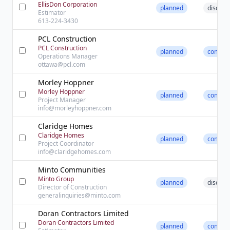
EllisDon Corporation
planned
discove
Estimator
613-224-3430
PCL Construction
PCL Construction
planned
contact
Operations Manager
ottawa@pcl.com
Morley Hoppner
Morley Hoppner
planned
contact
Project Manager
info@morleyhoppner.com
Claridge Homes
Claridge Homes
planned
contact
Project Coordinator
info@claridgehomes.com
Minto Communities
Minto Group
planned
discove
Director of Construction
generalinquiries@minto.com
Doran Contractors Limited
Doran Contractors Limited
planned
contact