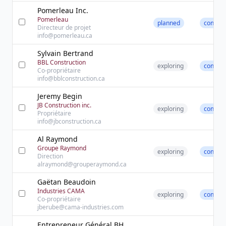
Pomerleau Inc.
Pomerleau
planned
contact
Directeur de projet
info@pomerleau.ca
Sylvain Bertrand
BBL Construction
exploring
contact
Co-propriétaire
info@bblconstruction.ca
Jeremy Begin
JB Construction inc.
exploring
contact
Propriétaire
info@jbconstruction.ca
Al Raymond
Groupe Raymond
exploring
contact
Direction
alraymond@grouperaymond.ca
Gaëtan Beaudoin
Industries CAMA
exploring
contact
Co-propriétaire
jberube@cama-industries.com
Entrepreneur Général BH