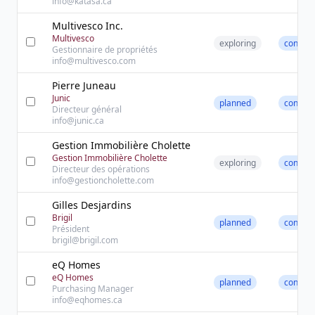
info@katasa.ca
Multivesco Inc.
Multivesco
exploring
contact
Gestionnaire de propriétés
info@multivesco.com
Pierre Juneau
Junic
planned
contact
Directeur général
info@junic.ca
Gestion Immobilière Cholette
Gestion Immobilière Cholette
exploring
contact
Directeur des opérations
info@gestioncholette.com
Gilles Desjardins
Brigil
planned
contact
Président
brigil@brigil.com
eQ Homes
eQ Homes
planned
contact
Purchasing Manager
info@eqhomes.ca