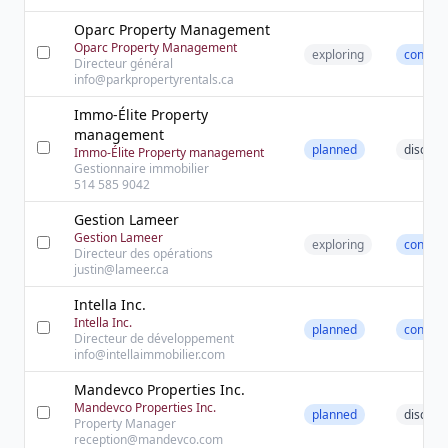
Oparc Property Management
Oparc Property Management
exploring
contact
Directeur général
info@parkpropertyrentals.ca
Immo-Élite Property
management
planned
discove
Immo-Élite Property management
Gestionnaire immobilier
514 585 9042
Gestion Lameer
Gestion Lameer
exploring
contact
Directeur des opérations
justin@lameer.ca
Intella Inc.
Intella Inc.
planned
contact
Directeur de développement
info@intellaimmobilier.com
Mandevco Properties Inc.
Mandevco Properties Inc.
planned
discove
Property Manager
reception@mandevco.com