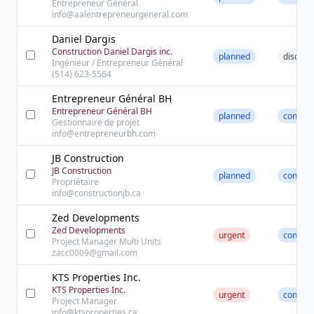
Entrepreneur Général
info@aalentrepreneurgeneral.com
Daniel Dargis
Construction Daniel Dargis inc.
planned
discove
Ingénieur / Entrepreneur Général
(514) 623-5564
Entrepreneur Général BH
Entrepreneur Général BH
planned
contact
Gestionnaire de projet
info@entrepreneurbh.com
JB Construction
JB Construction
planned
contact
Propriétaire
info@constructionjb.ca
Zed Developments
Zed Developments
urgent
contact
Project Manager Multi Units
zacc0009@gmail.com
KTS Properties Inc.
KTS Properties Inc.
urgent
contact
Project Manager
info@ktsproperties.ca